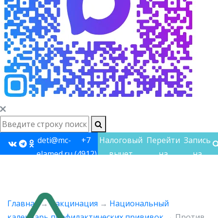
deti@mc-
+7
Налоговый
Перейти
Запись
elamed.ru
(4912)
вычет
на
на
60-
взрослый
прием
60-48
сайт
Главная
→
Вакцинация
→
Национальный
календарь профилактических прививок
→
Против