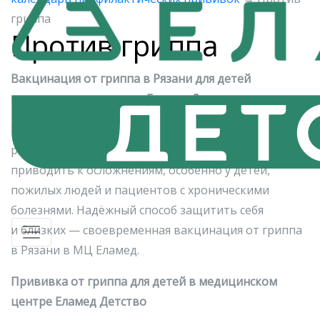
гриппа
Против гриппа
Вакцинация от гриппа в Рязани для детей
в медицинском центре Еламед Детство
Ежегодно с приходом холодного сезона возрастает
риск заболеть гриппом. Это заболевание может
приводить к осложнениям, особенно у детей,
пожилых людей и пациентов с хроническими
болезнями. Надёжный способ защитить себя
и близких — своевременная вакцинация от гриппа
в Рязани в МЦ Еламед.
Прививка от гриппа для детей в медицинском
центре Еламед Детство