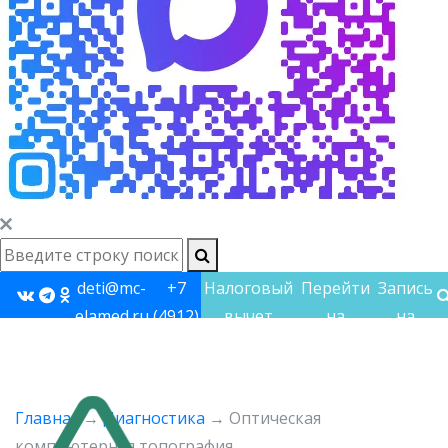
deti@mc-
+7
Налоговый
Перейти
Запись
elamed.ru
(4912)
вычет
на
на
60-
взрослый
прием
60-48
сайт
Главная
→
Диагностика
→
Оптическая
компьютерная топография