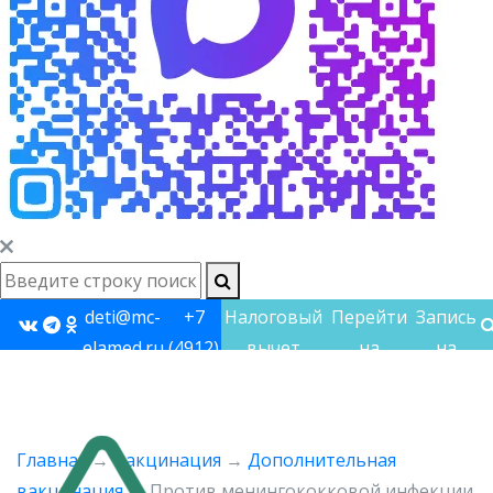
deti@mc-
+7
Налоговый
Перейти
Запись
elamed.ru
(4912)
вычет
на
на
60-
взрослый
прием
60-48
сайт
Главная
→
Вакцинация
→
Дополнительная
вакцинация
→
Против менингококковой инфекции