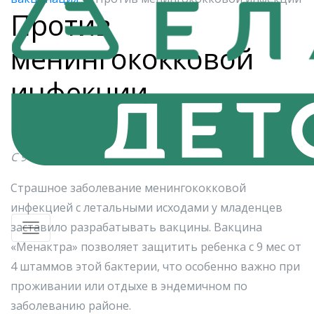
Против
менингококковой
инфекции
Менактра
С 9 мес — 2 раза
Страшное заболевание менингококковой
инфекцией с летальными исходами у младенцев
заставило разрабатывать вакцины. Вакцина
«Менактра» позволяет защитить ребенка с 9 мес от
4 штаммов этой бактерии, что особенно важно при
проживании или отдыхе в эндемичном по
заболеванию районе.