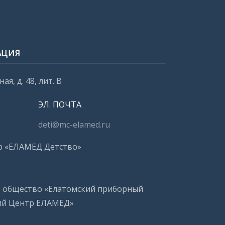
АЦИЯ
ая, д. 48, лит. В
ЭЛ. ПОЧТА
deti@mc-elamed.ru
р «ЕЛАМЕД Детство»
е общество «Елатомский приборный
ий Центр ЕЛАМЕД»