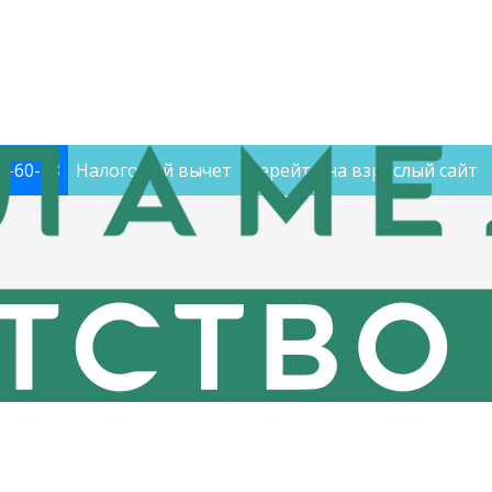
60-60-48
Налоговый вычет
Перейти на взрослый сайт
 «Еламед Детство»! Давайте немного поиграем
Ц «Еламед Детство»! Д