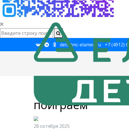
deti@mc-elamed.ru
+7 (4912) 
Главная
→
Новости
→
Интерактив от МЦ
Интерактив от М
поиграем
28 октября 2025