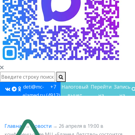
deti@mc-
+7
Налоговый
Перейти
Запись
elamed.ru
(4912)
вычет
на
на
60-
взрослый
прием
60-48
сайт
Главная
→
Новости
→
26 апреля в 19:00 в
конференц-зале МЦ «Еламед Детство» состоится