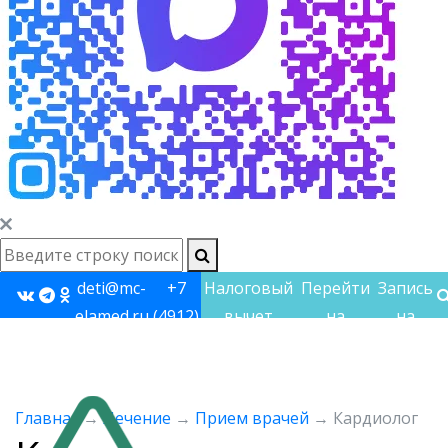
deti@mc-
+7
Налоговый
Перейти
Запись
elamed.ru
(4912)
вычет
на
на
60-
взрослый
прием
60-48
сайт
Главная
→
Лечение
→
Прием врачей
→
Кардиолог