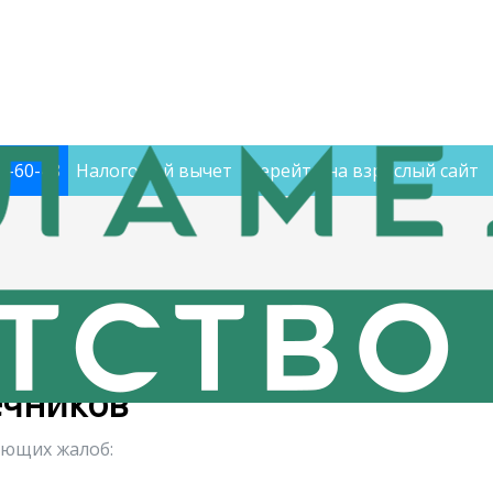
60-60-48
Налоговый вычет
Перейти на взрослый сайт
чек
ечников
ующих жалоб: