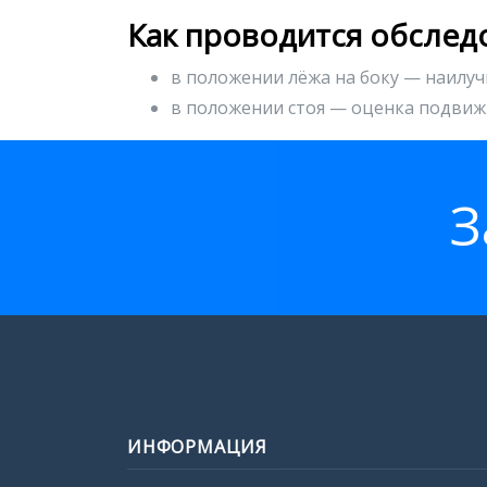
Как проводится обслед
в положении лёжа на боку — наилуч
в положении стоя — оценка подвиж
З
ИНФОРМАЦИЯ