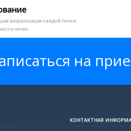
ование
шая визуализация каждой почки;
ности почек.
аписатьcя на при
КОНТАКТНАЯ ИНФОРМ