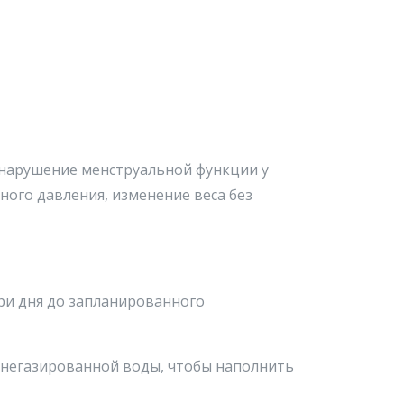
 нарушение менструальной функции у
ого давления, изменение веса без
три дня до запланированного
й негазированной воды, чтобы наполнить