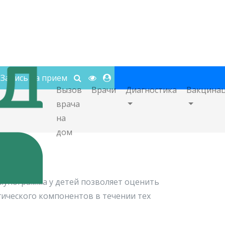
Запись на прием
Вызов
Врачи
Диагностика
Вакцина
врача
на
дом
мунограмма у детей позволяет оценить
ического компонентов в течении тех