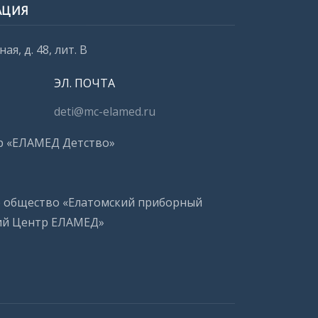
АЦИЯ
ая, д. 48, лит. В
ЭЛ. ПОЧТА
deti@mc-elamed.ru
р «ЕЛАМЕД Детство»
е общество «Елатомский приборный
ий Центр ЕЛАМЕД»