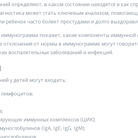
ий определяют, в каком состоянии находятся и как сп
иагностика может стать ключевым анализом, помогаю
сли ребенок часто болеет простудами и долго выздоравл
 иммунограмма покажет, какие компоненты иммунной с
е отклонения от нормы в иммунограмме могут говорить
ких воспалительных заболеваний и инфекций.
й
ий у детей могут входить:
 лимфоцитов;
в;
ирующих иммунных комплексов (ЦИК);
ноглобулинов (IgA, IgE, IgG, IgM);
уноглобулинов;