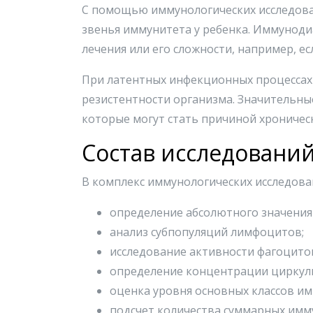
С помощью иммунологических исследован
звенья иммунитета у ребенка. Иммунод
лечения или его сложности, например, е
При латентных инфекционных процессах
резистентности организма. Значительны
которые могут стать причиной хроничес
Состав исследовани
В комплекс иммунологических исследован
определение абсолютного значения
анализ субпопуляций лимфоцитов;
исследование активности фагоцито
определение концентрации циркул
оценка уровня основных классов имму
подсчет количества суммарных имм