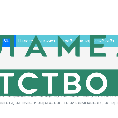
60-60-48
Налоговый вычет
Перейти на взрослый сайт
мунологические исследования
ие исследования
зы, направленные на оценку состояния иммунитета. Им
тета, наличие и выраженность аутоиммунного, аллерг