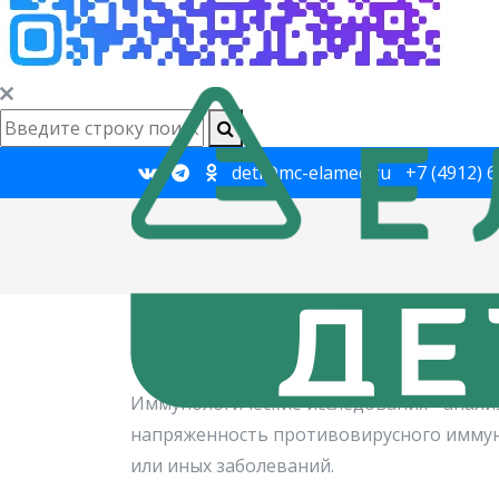
deti@mc-elamed.ru
+7 (4912) 
Главная
→
Диагностика
→
Анализы
→
Им
Иммунологическ
Иммунологические исследования - анали
напряженность противовирусного иммуни
или иных заболеваний.