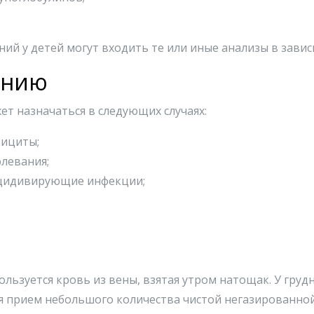
ий у детей могут входить те или иные анализы в завис
ению
т назначаться в следующих случаях:
ициты;
левания;
ецидивирующие инфекции;
ьзуется кровь из вены, взятая утром натощак. У грудн
я прием небольшого количества чистой негазированной